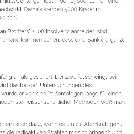
fmittel Contergan löst in den 1960er-Jahren einen
nachwirkt. Damals werden 5000 Kinder mit
worten?
an Brothers" 2008 Insolvenz anmeldet, sind
 niemand kommen sehen, dass eine Bank die ganze
ang an als gesichert. Der Zweifel schwingt bei
 wird das bei den Untersuchungen des
, wurde er von den Paläontologen lange für einen
 modernster wissenschaftlicher Methoden weiß man
chern auch dazu, wenn es um die Atomkraft geht.
das die radioaktiven Strahlen mit sich bringen? Und